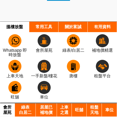
搵樓放盤
常用工具
關於富誠
有用資料
Whatsapp 即
會所屋苑
綠表/白居二
補地價精選
時放盤
上車天地
一手新盤/樓花
唐樓
租盤平台
旺舖
車位
會所
綠表
居屋已
上車
租盤
旺舖
車位
屋苑
白居二
補地價
之選
天地