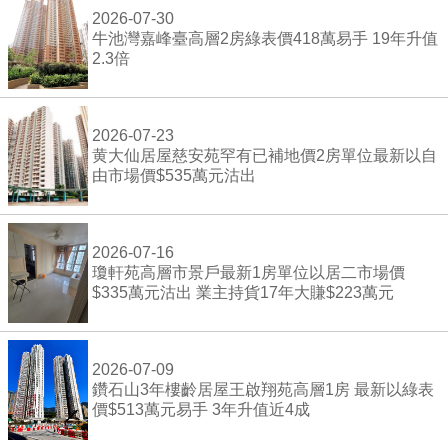
2026-07-30
牛池灣嘉峰臺高層2房綠表價418萬易手 19年升值
2.3倍
2026-07-23
黄大仙居屋慈安苑罕有已補地價2房單位最新以自
由市場價$535萬元沽出
2026-07-16
瓊軒苑高層市景戶最新1房單位以居二市場價
$335萬元沽出 業主持貨17年大賺$223萬元
2026-07-09
鑽石山3年樓齡居屋王啟翔苑高層1房 最新以綠表
價$513萬元易手 3年升值近4成