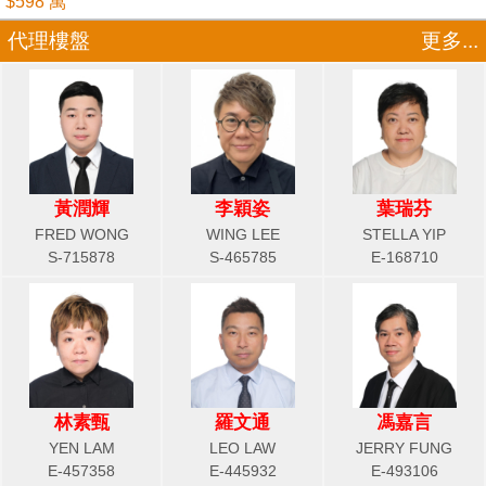
$598 萬
代理樓盤
更多...
黃潤輝
李穎姿
葉瑞芬
FRED WONG
WING LEE
STELLA YIP
S-715878
S-465785
E-168710
林素甄
羅文通
馮嘉言
YEN LAM
LEO LAW
JERRY FUNG
E-457358
E-445932
E-493106