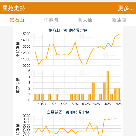
屋苑走勢
更多...
鑽石山
牛池灣
黃大仙
新蒲崗