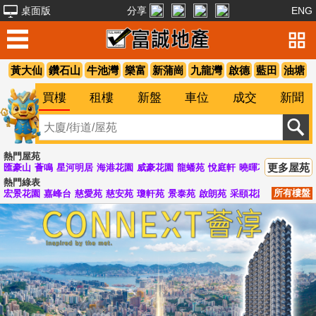
桌面版
分享
ENG
黃大仙
鑽石山
牛池灣
樂富
新蒲崗
九龍灣
啟德
藍田
油塘
買樓
租樓
新盤
車位
成交
新聞
熱門屋苑
更多屋苑
匯豪山
薈鳴
星河明居
海港花園
威豪花園
龍蟠苑
悅庭軒
曉暉花園
峻弦
清
熱門綠表
所有樓盤
宏景花園
嘉峰台
慈愛苑
慈安苑
瓊軒苑
景泰苑
啟朗苑
采頤花園
啟德花園