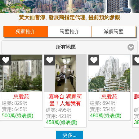
黃大仙薈淳, 發展商指定代理, 提前預約參觀
獨家推介
筍盤推介
減價筍盤