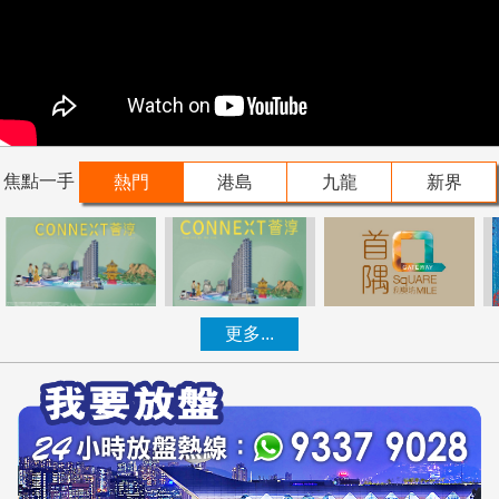
焦點一手
熱門
港島
九龍
新界
更多...