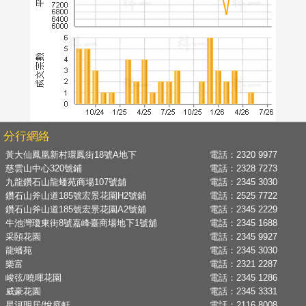
分行網絡
黃大仙鳳凰新村環鳳街18號A地下
電話：
2320 9977
慈雲山中心320號鋪
電話：
2328 7273
九龍鑽石山龍蟠苑商場107號舖
電話：
2345 3030
鑽石山斧山道185號宏景花園H2號鋪
電話：
2525 7722
鑽石山斧山道185號宏景花園A2號舖
電話：
2345 2229
牛池灣瓊東街8號嘉峰臺商場地下1號舖
電話：
2345 1688
采頣花園
電話：
2345 9927
龍蟠苑
電話：
2345 3030
樂富
電話：
2321 2287
峻弦/曉暉花園
電話：
2345 1286
威豪花園
電話：
2345 3331
星河明居/悅庭軒
電話：
2116 8008