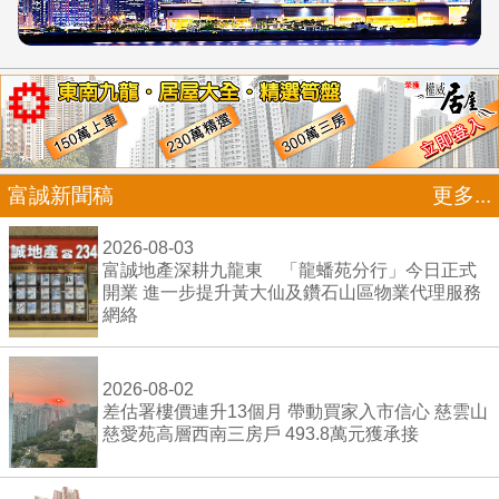
富誠新聞稿
更多...
2026-08-03
富誠地產深耕九龍東 「龍蟠苑分行」今日正式
開業 進一步提升黃大仙及鑽石山區物業代理服務
網絡
2026-08-02
差估署樓價連升13個月 帶動買家入市信心 慈雲山
慈愛苑高層西南三房戶 493.8萬元獲承接