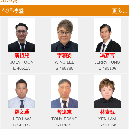
$170 萬
代理樓盤
更多...
潘祖兒
李穎姿
馮嘉言
JOEY POON
WING LEE
JERRY FUNG
E-405118
S-465785
E-493106
羅文通
曾遠東
林素甄
LEO LAW
TONY TSANG
YEN LAM
E-445932
S-114841
E-457358