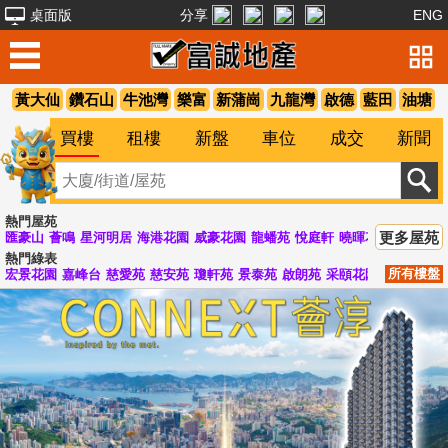
桌面版
分享
ENG
黃大仙
鑽石山
牛池灣
樂富
新蒲崗
九龍灣
啟德
藍田
油塘
買樓
租樓
新盤
車位
成交
新聞
熱門屋苑
更多屋苑
匯豪山
薈鳴
星河明居
海港花園
威豪花園
龍蟠苑
悅庭軒
曉暉花園
峻弦
清
熱門綠表
所有樓盤
宏景花園
嘉峰台
慈愛苑
慈安苑
瓊軒苑
景泰苑
啟朗苑
采頤花園
啟德花園