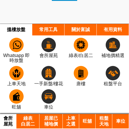
搵樓放盤
常用工具
關於富誠
有用資料
Whatsapp 即
會所屋苑
綠表/白居二
補地價精選
時放盤
上車天地
一手新盤/樓花
唐樓
租盤平台
旺舖
車位
會所
綠表
居屋已
上車
租盤
旺舖
車位
屋苑
白居二
補地價
之選
天地