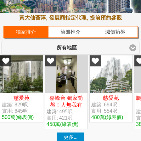
黃大仙薈淳, 發展商指定代理, 提前預約參觀
獨家推介
筍盤推介
減價筍盤