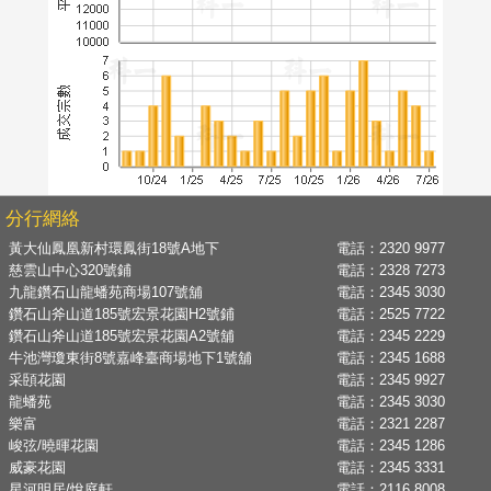
分行網絡
黃大仙鳳凰新村環鳳街18號A地下
電話：
2320 9977
慈雲山中心320號鋪
電話：
2328 7273
九龍鑽石山龍蟠苑商場107號舖
電話：
2345 3030
鑽石山斧山道185號宏景花園H2號鋪
電話：
2525 7722
鑽石山斧山道185號宏景花園A2號舖
電話：
2345 2229
牛池灣瓊東街8號嘉峰臺商場地下1號舖
電話：
2345 1688
采頣花園
電話：
2345 9927
龍蟠苑
電話：
2345 3030
樂富
電話：
2321 2287
峻弦/曉暉花園
電話：
2345 1286
威豪花園
電話：
2345 3331
星河明居/悅庭軒
電話：
2116 8008