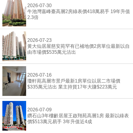
2026-07-30
牛池灣嘉峰臺高層2房綠表價418萬易手 19年升值
2.3倍
2026-07-23
黄大仙居屋慈安苑罕有已補地價2房單位最新以自
由市場價$535萬元沽出
2026-07-16
瓊軒苑高層市景戶最新1房單位以居二市場價
$335萬元沽出 業主持貨17年大賺$223萬元
2026-07-09
鑽石山3年樓齡居屋王啟翔苑高層1房 最新以綠表
價$513萬元易手 3年升值近4成