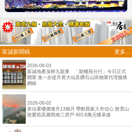
富誠新聞稿
更多...
2026-08-03
富誠地產深耕九龍東 「龍蟠苑分行」今日正式
開業 進一步提升黃大仙及鑽石山區物業代理服務
網絡
2026-08-02
差估署樓價連升13個月 帶動買家入市信心 慈雲山
慈愛苑高層西南三房戶 493.8萬元獲承接