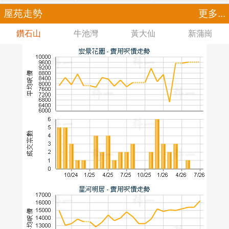
屋苑走勢
更多...
鑽石山
牛池灣
黃大仙
新蒲崗