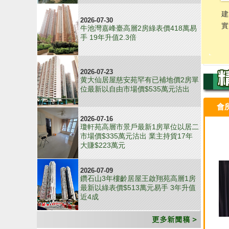
2026-07-30
牛池灣嘉峰臺高層2房綠表價418萬易
手 19年升值2.3倍
2026-07-23
黄大仙居屋慈安苑罕有已補地價2房單
位最新以自由市場價$535萬元沽出
會
2026-07-16
瓊軒苑高層市景戶最新1房單位以居二
市場價$335萬元沽出 業主持貨17年
大賺$223萬元
2026-07-09
鑽石山3年樓齡居屋王啟翔苑高層1房
最新以綠表價$513萬元易手 3年升值
近4成