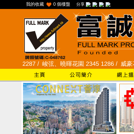
我的收藏
0
個樓盤
分享
 /
峻弦、曉暉花園 2345 1286 /
威豪花園 2345 33