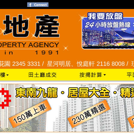
31 /
星河明居、悅庭軒 2116 8008 /
現崇山、譽港灣 2