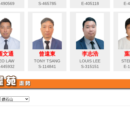
-490569
S-465785
E-405118
E-
羅文通
曾遠東
李志浩
葉
EO LAW
TONY TSANG
LOUIS LEE
STE
-445932
S-114841
S-315151
E-
: