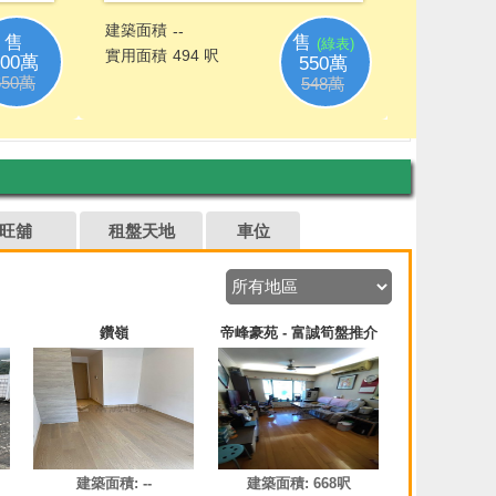
旺舖
租盤天地
車位