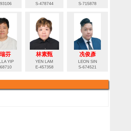
493106
S-478744
S-715878
瑞芬
林素甄
冼俊彥
LLA YIP
YEN LAM
LEON SIN
168710
E-457358
S-674521