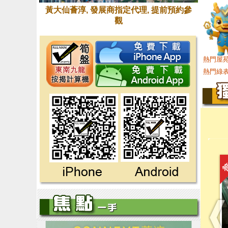
黃大仙薈淳, 發展商指定代理, 提前預約參
觀
熱門屋苑
熱門綠表