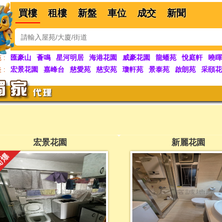
買樓
租樓
新盤
車位
成交
新聞
匯豪山
薈鳴
星河明居
海港花園
威豪花園
龍蟠苑
悅庭軒
曉暉
 :
宏景花園
嘉峰台
慈愛苑
慈安苑
瓊軒苑
景泰苑
啟朗苑
采頤花
 :