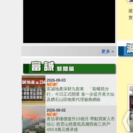
2026-08-03
富誠地產深耕九龍東 「龍蟠苑分
行」今日正式開業 進一步提升黃大仙
及鑽石山區物業代理服務網絡
2026-08-02
差估署樓價連升13個月 帶動買家入市
信心 慈雲山慈愛苑高層西南三房戶
493.8萬元獲承接