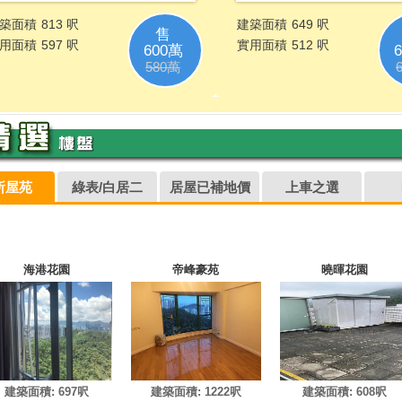
所屋苑
綠表/白居二
居屋已補地價
上車之選