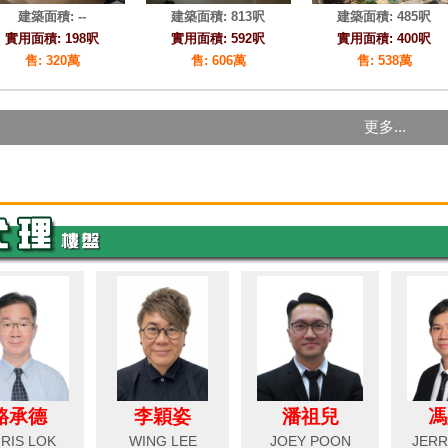
駱承德
李穎姿
潘祖兒
馮
RIS LOK
WING LEE
JOEY POON
JERR