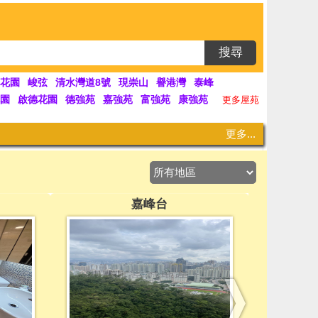
搜尋
花園
峻弦
清水灣道8號
現崇山
譽港灣
泰峰
園
啟德花園
德強苑
嘉強苑
富強苑
康強苑
更多屋苑
更多...