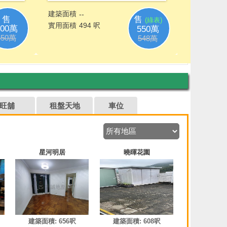
旺舖
租盤天地
車位