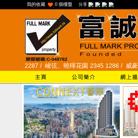
我的收藏
0
個樓盤
分享
7 /
峻弦、曉暉花園 2345 1286 /
威豪花園 2345 33