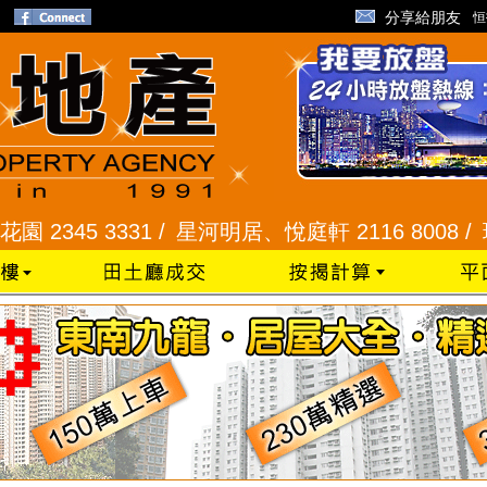
分享給朋友
恒
31 /
星河明居、悅庭軒 2116 8008 /
現崇山、譽港灣 2