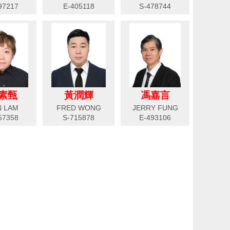
97217
E-405118
S-478744
素甄
黃潤輝
馮嘉言
N LAM
FRED WONG
JERRY FUNG
57358
S-715878
E-493106