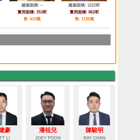
建豪
潘祖兒
陳駿明
TT LI
JOEY POON
RAY CHAN