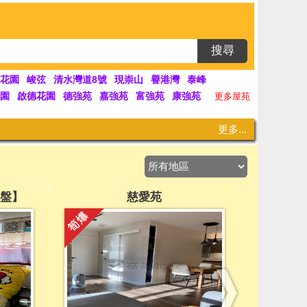
搜尋
花園
峻弦
清水灣道8號
現崇山
譽港灣
泰峰
園
啟德花園
德強苑
嘉強苑
富強苑
康強苑
更多屋苑
更多...