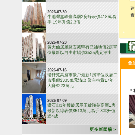
2026-07-30
牛池灣嘉峰臺高層2房綠表價418萬易
手 19年升值2.3倍
2026-07-23
黄大仙居屋慈安苑罕有已補地價2房單
位最新以自由市場價$535萬元沽出
會
2026-07-16
瓊軒苑高層市景戶最新1房單位以居二
市場價$335萬元沽出 業主持貨17年
大賺$223萬元
2026-07-09
鑽石山3年樓齡居屋王啟翔苑高層1房
最新以綠表價$513萬元易手 3年升值
近4成