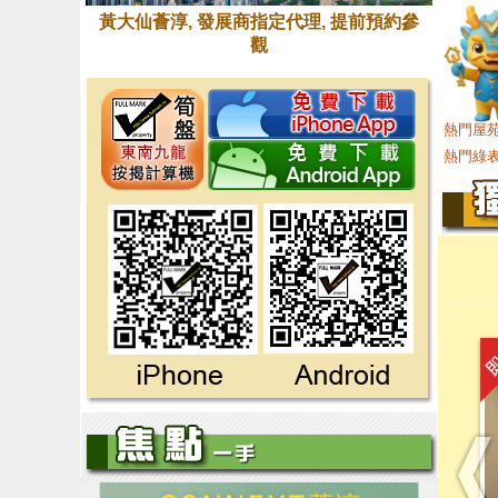
黃大仙薈淳, 發展商指定代理, 提前預約參
觀
熱門屋苑
熱門綠表