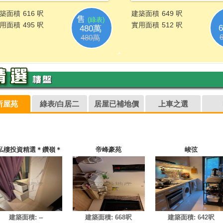
所屋苑
綠表/白居二
居屋已補地價
上車之選