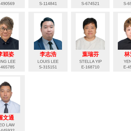
-490569
S-114841
S-674521
S-6
李穎姿
李志浩
葉瑞芬
林
ING LEE
LOUIS LEE
STELLA YIP
YE
-465785
S-315151
E-168710
E-4
羅文通
EO LAW
-445932