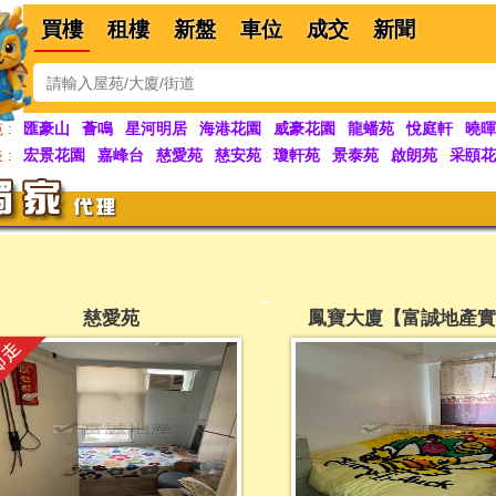
買樓
租樓
新盤
車位
成交
新聞
匯豪山
薈鳴
星河明居
海港花園
威豪花園
龍蟠苑
悅庭軒
曉暉
 :
宏景花園
嘉峰台
慈愛苑
慈安苑
瓊軒苑
景泰苑
啟朗苑
采頤花
 :