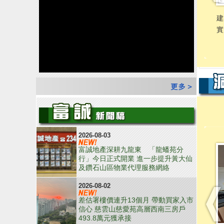
2026-08-03
富誠地產深耕九龍東 「龍蟠苑分
行」今日正式開業 進一步提升黃大仙
及鑽石山區物業代理服務網絡
2026-08-02
差估署樓價連升13個月 帶動買家入市
信心 慈雲山慈愛苑高層西南三房戶
493.8萬元獲承接