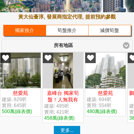
黃大仙薈淳, 發展商指定代理, 提前預約參觀
獨家推介
筍盤推介
減價筍盤