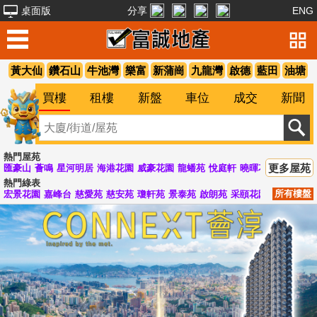
桌面版
分享
ENG
黃大仙
鑽石山
牛池灣
樂富
新蒲崗
九龍灣
啟德
藍田
油塘
買樓
租樓
新盤
車位
成交
新聞
熱門屋苑
更多屋苑
匯豪山
薈鳴
星河明居
海港花園
威豪花園
龍蟠苑
悅庭軒
曉暉花園
峻弦
清
熱門綠表
所有樓盤
宏景花園
嘉峰台
慈愛苑
慈安苑
瓊軒苑
景泰苑
啟朗苑
采頤花園
啟德花園