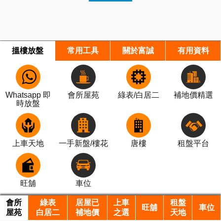
搵樓放盤
常用工具
關於富誠
有用資料
Whatsapp 即
會所屋苑
綠表/白居二
補地價精選
時放盤
上車天地
一手新盤/樓花
唐樓
租盤平台
旺舖
車位
會所
綠表
居屋已
上車
租盤
旺舖
車位
屋苑
白居二
補地價
之選
天地