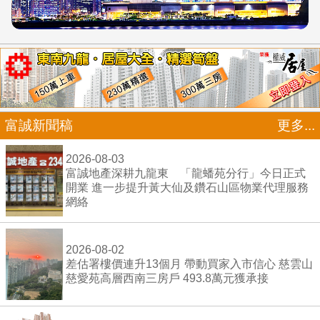
富誠新聞稿
更多...
2026-08-03
富誠地產深耕九龍東 「龍蟠苑分行」今日正式
開業 進一步提升黃大仙及鑽石山區物業代理服務
網絡
2026-08-02
差估署樓價連升13個月 帶動買家入市信心 慈雲山
慈愛苑高層西南三房戶 493.8萬元獲承接