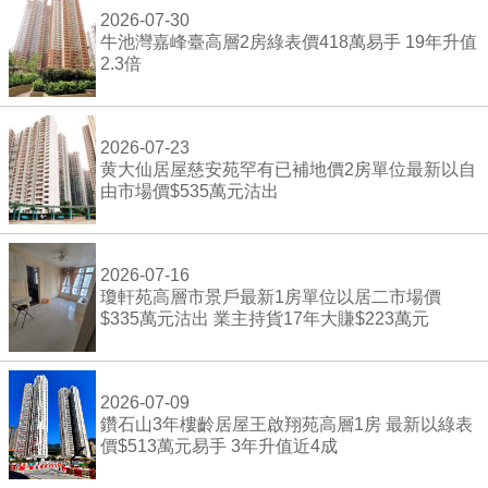
2026-07-30
牛池灣嘉峰臺高層2房綠表價418萬易手 19年升值
2.3倍
2026-07-23
黄大仙居屋慈安苑罕有已補地價2房單位最新以自
由市場價$535萬元沽出
2026-07-16
瓊軒苑高層市景戶最新1房單位以居二市場價
$335萬元沽出 業主持貨17年大賺$223萬元
2026-07-09
鑽石山3年樓齡居屋王啟翔苑高層1房 最新以綠表
價$513萬元易手 3年升值近4成