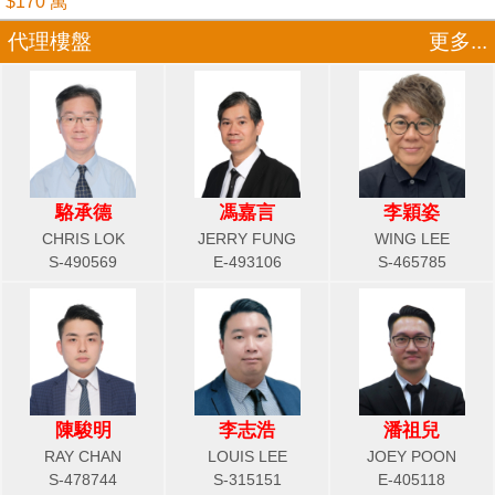
$170 萬
代理樓盤
更多...
駱承德
馮嘉言
李穎姿
CHRIS LOK
JERRY FUNG
WING LEE
S-490569
E-493106
S-465785
陳駿明
李志浩
潘祖兒
RAY CHAN
LOUIS LEE
JOEY POON
S-478744
S-315151
E-405118