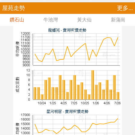
屋苑走勢
更多...
鑽石山
牛池灣
黃大仙
新蒲崗