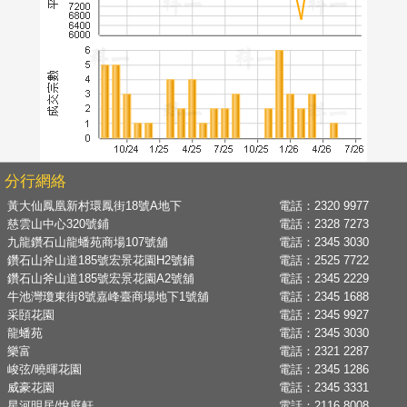
分行網絡
黃大仙鳳凰新村環鳳街18號A地下
電話：
2320 9977
慈雲山中心320號鋪
電話：
2328 7273
九龍鑽石山龍蟠苑商場107號舖
電話：
2345 3030
鑽石山斧山道185號宏景花園H2號鋪
電話：
2525 7722
鑽石山斧山道185號宏景花園A2號舖
電話：
2345 2229
牛池灣瓊東街8號嘉峰臺商場地下1號舖
電話：
2345 1688
采頣花園
電話：
2345 9927
龍蟠苑
電話：
2345 3030
樂富
電話：
2321 2287
峻弦/曉暉花園
電話：
2345 1286
威豪花園
電話：
2345 3331
星河明居/悅庭軒
電話：
2116 8008