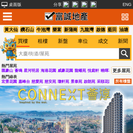
桌面版
分享
ENG
黃大仙
鑽石山
牛池灣
樂富
新蒲崗
九龍灣
啟德
藍田
油塘
買樓
租樓
新盤
車位
成交
新聞
熱門屋苑
更多屋苑
匯豪山
薈鳴
星河明居
海港花園
威豪花園
龍蟠苑
悅庭軒
曉暉花園
峻弦
清
熱門綠表
所有樓盤
宏景花園
嘉峰台
慈愛苑
慈安苑
瓊軒苑
景泰苑
啟朗苑
采頤花園
啟德花園