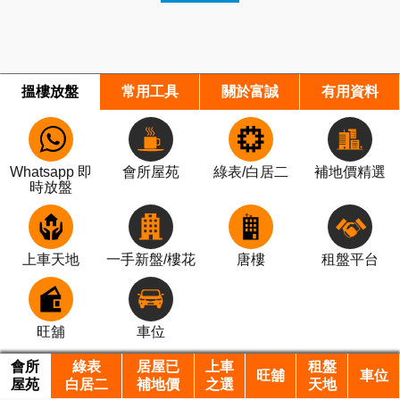
搵樓放盤
常用工具
關於富誠
有用資料
Whatsapp 即
會所屋苑
綠表/白居二
補地價精選
時放盤
上車天地
一手新盤/樓花
唐樓
租盤平台
旺舖
車位
會所
綠表
居屋已
上車
租盤
旺舖
車位
屋苑
白居二
補地價
之選
天地