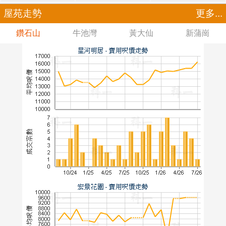
屋苑走勢
更多...
鑽石山
牛池灣
黃大仙
新蒲崗