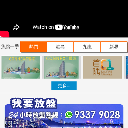
焦點一手
熱門
港島
九龍
新界
更多...