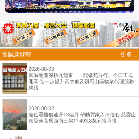
富誠新聞稿
更多...
2026-08-03
富誠地產深耕九龍東 「龍蟠苑分行」今日正式
開業 進一步提升黃大仙及鑽石山區物業代理服務
網絡
2026-08-02
差估署樓價連升13個月 帶動買家入市信心 慈雲山
慈愛苑高層西南三房戶 493.8萬元獲承接