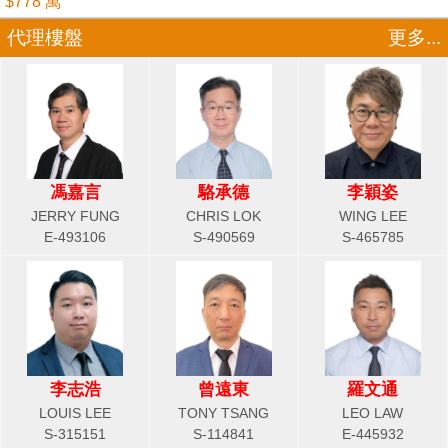
$778 萬
代理樓盤
更多...
馮嘉言
駱承德
李穎姿
JERRY FUNG
CHRIS LOK
WING LEE
E-493106
S-490569
S-465785
李志浩
曾遠東
羅文通
LOUIS LEE
TONY TSANG
LEO LAW
S-315151
S-114841
E-445932