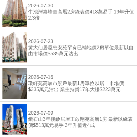
2026-07-30
牛池灣嘉峰臺高層2房綠表價418萬易手 19年升值
2.3倍
2026-07-23
黄大仙居屋慈安苑罕有已補地價2房單位最新以自
由市場價$535萬元沽出
2026-07-16
瓊軒苑高層市景戶最新1房單位以居二市場價
$335萬元沽出 業主持貨17年大賺$223萬元
2026-07-09
鑽石山3年樓齡居屋王啟翔苑高層1房 最新以綠表
價$513萬元易手 3年升值近4成